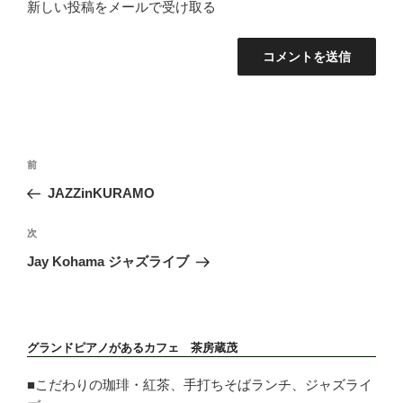
新しい投稿をメールで受け取る
投
前
前
稿
の
JAZZinKURAMO
ナ
投
ビ
稿
次
次
ゲ
の
ー
Jay Kohama ジャズライブ
投
シ
稿
ョ
ン
グランドピアノがあるカフェ 茶房蔵茂
■こだわりの珈琲・紅茶、手打ちそばランチ、ジャズライ