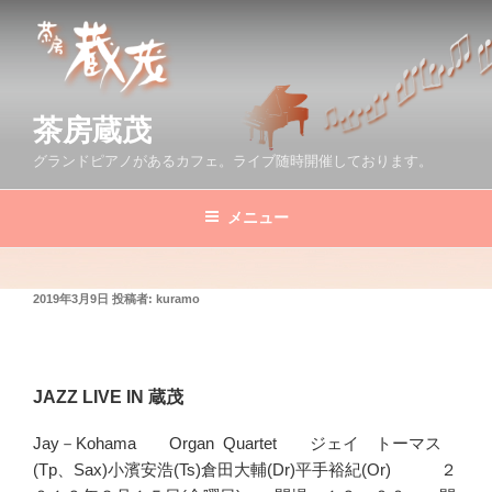
コ
ン
テ
ン
ツ
茶房蔵茂
へ
グランドピアノがあるカフェ。ライブ随時開催しております。
ス
キ
メニュー
ッ
プ
投
2019年3月9日
投稿者:
kuramo
稿
日:
JAZZ LIVE IN 蔵茂
Jay－Kohama Organ Quartet ジェイ トーマス
(Tp、Sax)小濱安浩(Ts)倉田大輔(Dr)平手裕紀(Or) ２