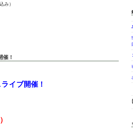
ク込み）
開催！
ェスライブ開催！
）