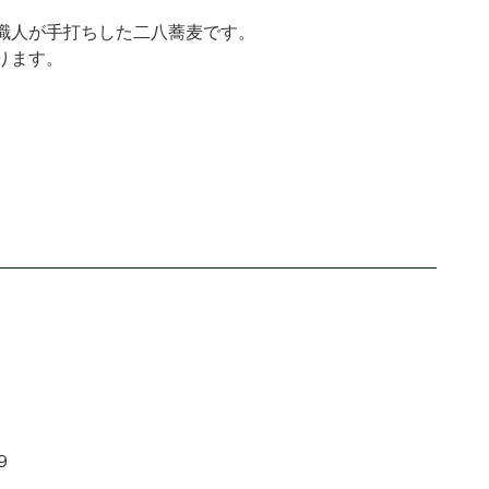
職人が手打ちした二八蕎麦です。
ります。
９