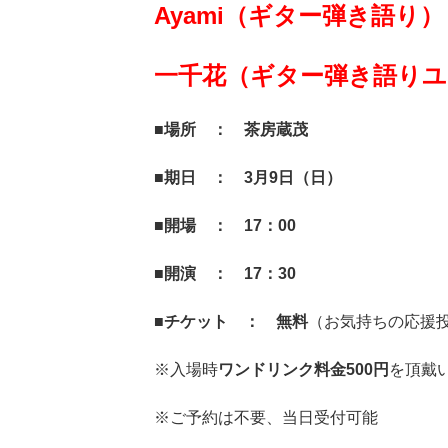
Ayami（ギター弾き語り）
一千花（ギター弾き語りユ
■場所 ： 茶房蔵茂
■期日 ： 3月9日（日）
■開場 ： 17：00
■開演 ： 17：30
■チケット ： 無料
（お気持ちの応援
※入場時
ワンドリンク料金500円
を頂戴
※ご予約は不要、当日受付可能