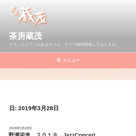
コ
ン
テ
ン
ツ
茶房蔵茂
へ
グランドピアノがあるカフェ。ライブ随時開催しております。
ス
キ
メニュー
ッ
プ
日:
2019年3月28日
投
2019年3月28日
稿
野瀬栄進 ２０１９ JazzConcert