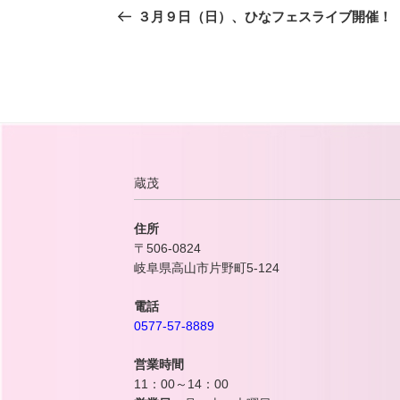
の
３月９日（日）、ひなフェスライブ開催！
ナ
投
ビ
稿
ゲ
ー
シ
ョ
ン
蔵茂
住所
〒506-0824
岐阜県高山市片野町5-124
電話
0577-57-8889
営業時間
11：00～14：00