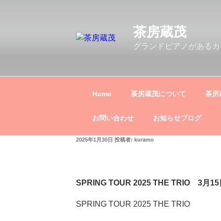
コ
ン
茶房蔵茂
テ
ン
グランドピアノがあるカ
ツ
へ
ス
キ
Home
茶房蔵茂について
茶房
ッ
プ
お問い合わせ
お知らせブログ
投
2025年1月30日
投稿者:
kuramo
稿
日:
SPRING TOUR 2025 THE TRIO 3月
SPRING TOUR 2025 THE TRIO