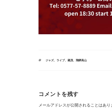
タ
ジャズ
、
ライブ
、
蔵茂
、
飛騨高山
グ
コメントを残す
メールアドレスが公開されることはあり