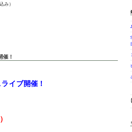
ク込み）
開催！
ェスライブ開催！
）