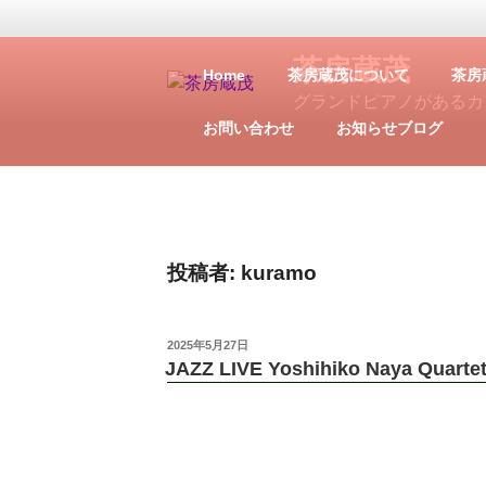
茶房蔵茂
Home
茶房蔵茂について
茶房
グランドピアノがあるカ
お問い合わせ
お知らせブログ
投稿者:
kuramo
2025年5月27日
JAZZ LIVE Yoshihiko Naya Quarte