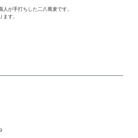
職人が手打ちした二八蕎麦です。
ります。
９