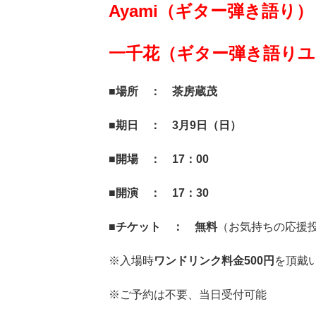
Ayami（ギター弾き語り）
一千花（ギター弾き語りユ
■場所 ： 茶房蔵茂
■期日 ： 3月9日（日）
■開場 ： 17：00
■開演 ： 17：30
■チケット ： 無料
（お気持ちの応援
※入場時
ワンドリンク料金500円
を頂戴
※ご予約は不要、当日受付可能