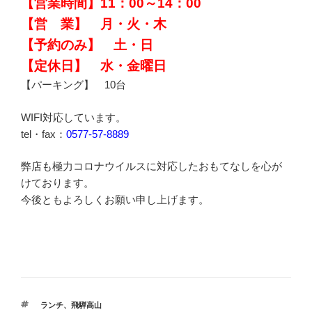
【営業時間】11：00～14：00
【営 業】 月・火・木
【予約のみ】 土・日
【定休日】 水・金曜日
【パーキング】 10台
WIFI対応しています。
tel・fax：
0577-57-8889
弊店も極力コロナウイルスに対応したおもてなしを心が
けております。
今後ともよろしくお願い申し上げます。
タ
ランチ
、
飛騨高山