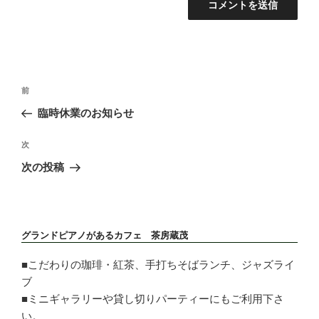
投
前
前
稿
の
臨時休業のお知らせ
ナ
投
ビ
稿
次
次
ゲ
の
ー
次の投稿
投
シ
稿
ョ
ン
グランドピアノがあるカフェ 茶房蔵茂
■こだわりの珈琲・紅茶、手打ちそばランチ、ジャズライ
ブ
■ミニギャラリーや貸し切りパーティーにもご利用下さ
い。