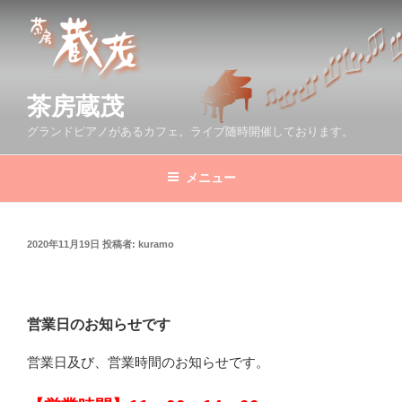
コ
ン
テ
ン
ツ
茶房蔵茂
へ
グランドピアノがあるカフェ。ライブ随時開催しております。
ス
キ
メニュー
ッ
プ
投
2020年11月19日
投稿者:
kuramo
稿
日:
営業日のお知らせです
営業日及び、営業時間のお知らせです。