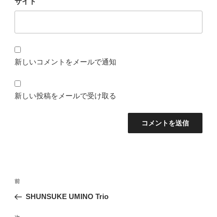
サイト
新しいコメントをメールで通知
新しい投稿をメールで受け取る
投
前
前
稿
の
SHUNSUKE UMINO Trio
ナ
投
ビ
稿