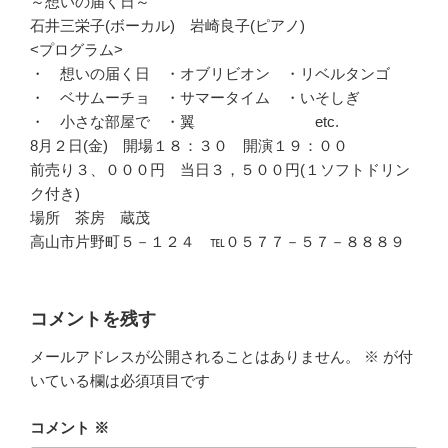
～想いの届く日～
石井三栄子(ボーカル) 岩崎良子(ピアノ)
<プログラム>
・ 想いの届く日 ・オブリビオン ・リベルタンゴ
・ ベサムーチョ ・サマータイム ・いそしぎ
・ 小さな部屋で ・翼 etc.
8月２日(金) 開場１８：３０ 開演１９：００
前売り３、０００円 当日３，５００円(１ソフトドリン
ク付き)
場所 茶房 蔵茂
高山市片野町５－１２４ ℡０５７７－５７－８８８９
コメントを残す
メールアドレスが公開されることはありません。
※
が付
いている欄は必須項目です
コメント
※