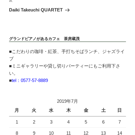
次
次
ゲ
の
ー
Daiki Takeuchi QUARTET
投
シ
稿
ョ
ン
グランドピアノがあるカフェ 茶房蔵茂
■こだわりの珈琲・紅茶、手打ちそばランチ、ジャズライ
ブ
■ミニギャラリーや貸し切りパーティーにもご利用下さ
い。
■
tel：0577-57-8889
2019年7月
月
火
水
木
金
土
日
1
2
3
4
5
6
7
8
9
10
11
12
13
14