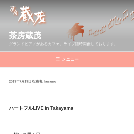
コ
ン
テ
ン
ツ
茶房蔵茂
へ
グランドピアノがあるカフェ。ライブ随時開催しております。
ス
キ
メニュー
ッ
プ
投
2019年7月19日
投稿者:
kuramo
稿
日:
ハートフルLIVE in Takayama