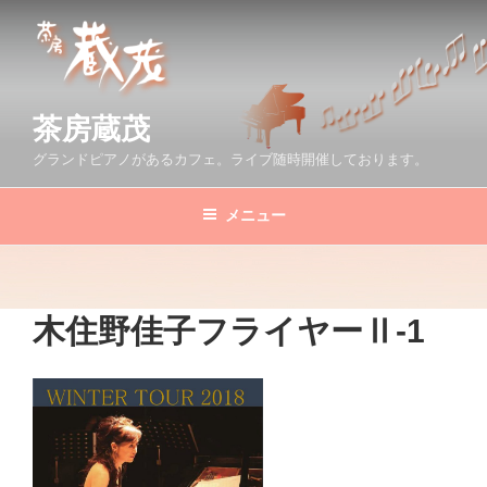
コ
ン
テ
ン
ツ
茶房蔵茂
へ
グランドピアノがあるカフェ。ライブ随時開催しております。
ス
キ
メニュー
ッ
プ
木住野佳子フライヤーⅡ-1