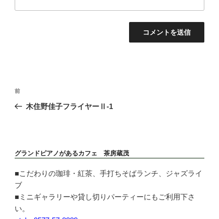
投
前
前
稿
の
木住野佳子フライヤーⅡ-1
ナ
投
ビ
稿
ゲ
ー
グランドピアノがあるカフェ 茶房蔵茂
シ
ョ
■こだわりの珈琲・紅茶、手打ちそばランチ、ジャズライ
ン
ブ
■ミニギャラリーや貸し切りパーティーにもご利用下さ
い。